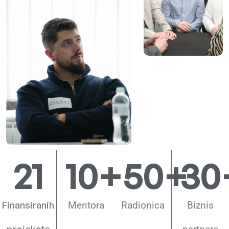
21
10
+
50
+
30
Finansiranih
Mentora
Radionica
Biznis