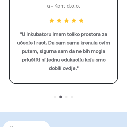
a - Kont d.o.o.
OD Chi
batoru imam toliko prostora za
"Infrastru
 rast. Da sam sama krenula ovim
mentorska p
 sigurna sam da ne bih mogla
stvorim sta
iti ni jednu edukaciju koju smo
specifičnoj
dobili ovdje."