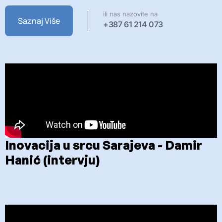
ili nas nazovite na
Saznaj Više
+387 61 214 073
Inovacija u srcu Sarajeva - Damir
Hanić (intervju)