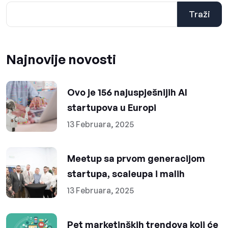
Traži
Najnovije novosti
Ovo je 156 najuspješnijih AI
startupova u Europi
13 Februara, 2025
Meetup sa prvom generacijom
startupa, scaleupa i malih
13 Februara, 2025
Pet marketinških trendova koji će