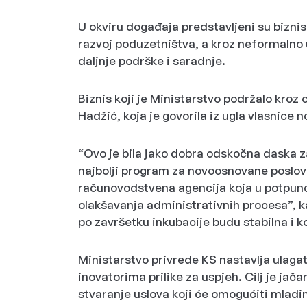
U okviru događaja predstavljeni su biznis
razvoj poduzetništva, a kroz neformaln
daljnje podrške i saradnje.
Biznis koji je Ministarstvo podržalo kroz 
Hadžić, koja je govorila iz ugla vlasnic
“Ovo je bila jako dobra odskočna daska za
najbolji program za novoosnovane poslovn
računovodstvena agencija koja u potpunos
olakšavanja administrativnih procesa”, ka
po završetku inkubacije budu stabilna i 
Ministarstvo privrede KS nastavlja ulaga
inovatorima prilike za uspjeh. Cilj je jač
stvaranje uslova koji će omogućiti mladi