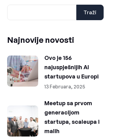
Traži
Najnovije novosti
Ovo je 156
najuspješnijih AI
startupova u Europi
13 Februara, 2025
Meetup sa prvom
generacijom
startupa, scaleupa i
malih