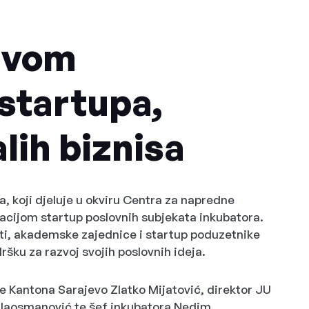
rvom
startupa,
lih biznisa
, koji djeluje u okviru Centra za napredne
acijom startup poslovnih subjekata inkubatora.
sti, akademske zajednice i startup poduzetnike
ršku za razvoj svojih poslovnih ideja.
de Kantona Sarajevo Zlatko Mijatović, direktor JU
ulaosmanović te šef inkubatora Nedim