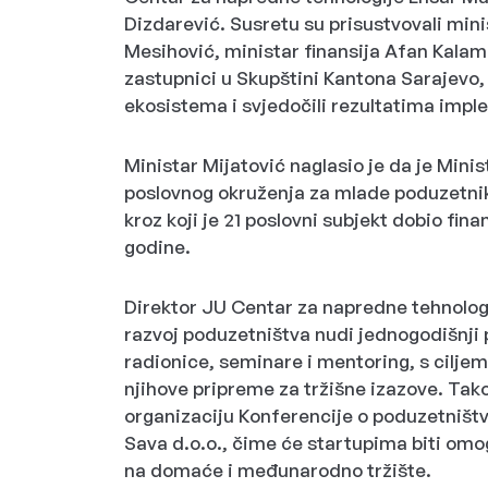
Dizdarević. Susretu su prisustvovali min
Mesihović, ministar finansija Afan Kalam
zastupnici u Skupštini Kantona Sarajevo, 
ekosistema i svjedočili rezultatima impl
Ministar Mijatović naglasio je da je Mini
poslovnog okruženja za mlade poduzetnik
kroz koji je 21 poslovni subjekt dobio fin
godine.
Direktor JU Centar za napredne tehnolog
razvoj poduzetništva nudi jednogodišnji p
radionice, seminare i mentoring, s ciljem
njihove pripreme za tržišne izazove. Takođ
organizaciju Konferencije o poduzetništ
Sava d.o.o., čime će startupima biti omo
na domaće i međunarodno tržište.