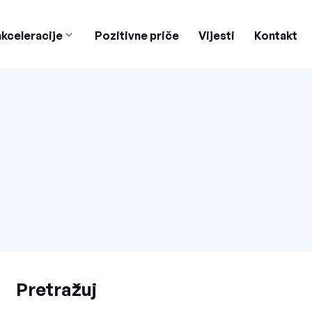
kceleracije
Pozitivne priče
Vijesti
Kontakt
Pretražuj