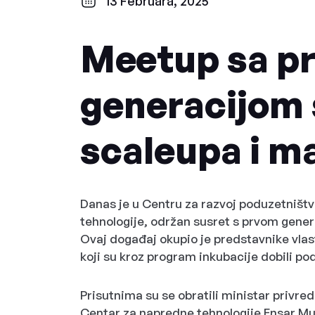
13 Februara, 2025
Meetup sa p
generacijom 
scaleupa i ma
Danas je u Centru za razvoj poduzetništva
tehnologije, održan susret s prvom gener
Ovaj događaj okupio je predstavnike vla
koji su kroz program inkubacije dobili pod
Prisutnima su se obratili ministar privre
Centar za napredne tehnologije Ensar M