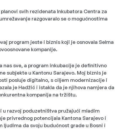
 planovi svih rezidenata Inkubatora Centra za
o umrežavanje razgovaralo se o mogućnostima
ovaj program jeste i biznis koji je osnovala Selma
e novoosnovane kompanije.
 nas sve, a program inkubacije je definitivno
e subjekte u Kantonu Sarajevo. Moj biznis je
ti posluje digitalno, s ciljem modernizacije i
zala je Hadžić i istakla da je njihova namjera da
konkurentna kompanija na tržištu.
ti u razvoj poduzetništva pružajući mladim
anje privrednog potencijala Kantona Sarajevo i
m ljudima da svoju budućnost grade u Bosni i