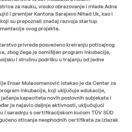
istrica za nauku, visoko obrazovanje i mlade Adna
ujić i premijer Kantona Sarajevo Nihad Uk, kao i
koji su prepoznali značaj razvoja startup
ementacije ovog projekta.
starstvo privrede posvećeno kreiranju poticajnog
e, zbog čega je osmišljen program inkubacije,
ansijsku i stručnu podršku u trajanju od jedne
ije Ensar Mulaosmanović istakao je da Centar za
rogram inkubacije, koji uključuje edukacije,
 jačanja kapaciteta novih poslovnih subjekata i
er je najavio daljnje aktivnosti, uključujući
vu i saradnju s certifikacijskom kućom TÜV SÜD
gućeno sticanje neophodnih certifikata za izlazak