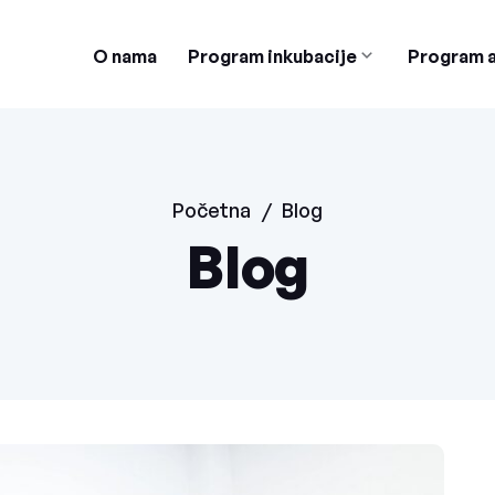
O nama
Program inkubacije
Program a
Početna
/
Blog
Blog